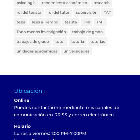
psicología
rendimiento académico
research
rol del tesista
rol del tutor
supervisión
TAT
tesis
Tesis a Tiempo
tesista
TMI
TMT
Todo menos investigación
trabajo de grado
trabajos de grado
tutor
tutoría
tutorías
unidades académicas
universidades
Ubicación
Online
Puedes contactarme mediante mis canales de
comunicación en RR.SS y correo electrónico.
Horario
Lunes a viernes: 1:00 PM–7:00PM