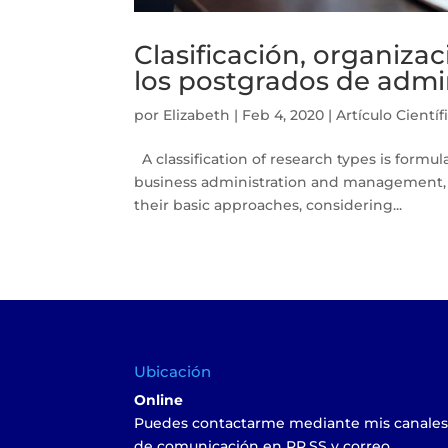
Clasificación, organizac
los postgrados de admi
por
Elizabeth
|
Feb 4, 2020
|
Artículo Científ
A classification of research types is formul
business administration and management, b
their basic approaches, considering...
Ubicación
Online
Puedes contactarme mediante mis canale
de comunicación en RR.SS y correo