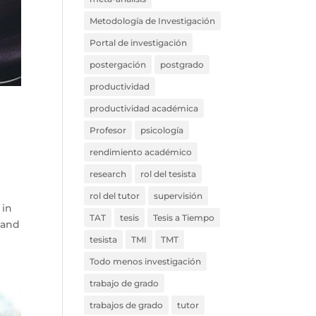
Metodología de Investigación
Portal de investigación
postergación
postgrado
productividad
productividad académica
Profesor
psicología
rendimiento académico
research
rol del tesista
rol del tutor
supervisión
 in
TAT
tesis
Tesis a Tiempo
 and
tesista
TMI
TMT
Todo menos investigación
trabajo de grado
trabajos de grado
tutor