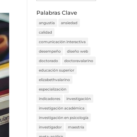
por
Categorías
Palabras Clave
angustia
ansiedad
calidad
comunicación interactiva
desempeño
diseño web
doctorado
doctoravalarino
educación superior
elizabethvalarino
especialización
indicadores
investigación
investigación académica
investigación en psicología
investigador
maestría
meta-análisis