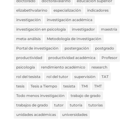
doctorado
doctoravalarino
educación superior
elizabethvalarino
especialización
indicadores
investigación
investigación académica
investigación en psicología
investigador
maestría
meta-análisis
Metodología de Investigación
Portal de investigación
postergación
postgrado
productividad
productividad académica
Profesor
psicología
rendimiento académico
research
rol del tesista
rol del tutor
supervisión
TAT
tesis
Tesis a Tiempo
tesista
TMI
TMT
Todo menos investigación
trabajo de grado
trabajos de grado
tutor
tutoría
tutorías
unidades académicas
universidades