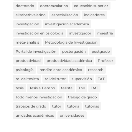
doctorado
doctoravalarino
educación superior
elizabethvalarino
especialización
indicadores
investigación
investigación académica
investigación en psicología
investigador
maestría
meta-análisis
Metodología de Investigación
Portal de investigación
postergación
postgrado
productividad
productividad académica
Profesor
psicología
rendimiento académico
research
rol del tesista
rol del tutor
supervisión
TAT
tesis
Tesis a Tiempo
tesista
TMI
TMT
Todo menos investigación
trabajo de grado
trabajos de grado
tutor
tutoría
tutorías
unidades académicas
universidades