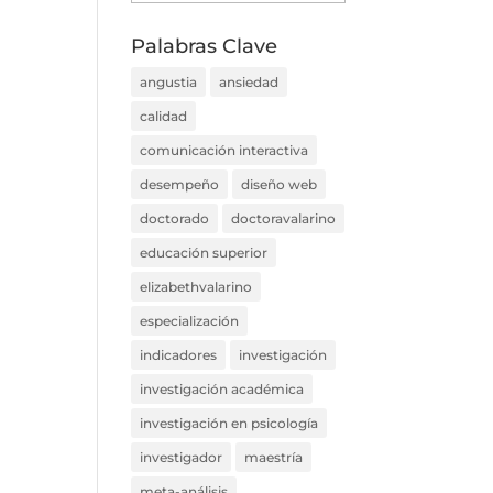
por
Categorías
Palabras Clave
angustia
ansiedad
calidad
comunicación interactiva
desempeño
diseño web
doctorado
doctoravalarino
educación superior
elizabethvalarino
especialización
indicadores
investigación
investigación académica
investigación en psicología
investigador
maestría
meta-análisis