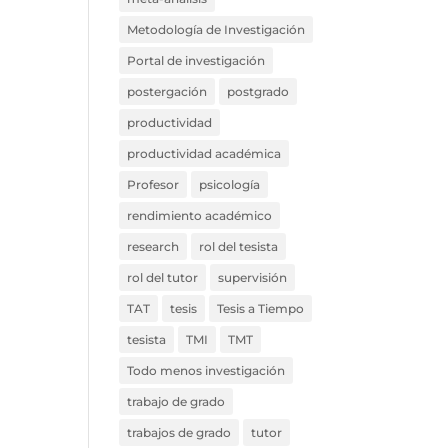
Metodología de Investigación
Portal de investigación
postergación
postgrado
productividad
productividad académica
Profesor
psicología
rendimiento académico
research
rol del tesista
rol del tutor
supervisión
TAT
tesis
Tesis a Tiempo
tesista
TMI
TMT
Todo menos investigación
trabajo de grado
trabajos de grado
tutor