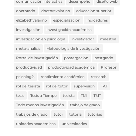
comunicación interactiva
desempeño
diseño web
doctorado
doctoravalarino
educación superior
elizabethvalarino
especialización
indicadores
investigación
investigación académica
investigación en psicología
investigador
maestría
meta-análisis
Metodología de Investigación
Portal de investigación
postergación
postgrado
productividad
productividad académica
Profesor
psicología
rendimiento académico
research
rol del tesista
rol del tutor
supervisión
TAT
tesis
Tesis a Tiempo
tesista
TMI
TMT
Todo menos investigación
trabajo de grado
trabajos de grado
tutor
tutoría
tutorías
unidades académicas
universidades