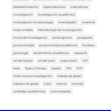
elizabethvalarino
especialización
indicadores
investigación
investigación académica
investigación en psicología
investigador
maestría
meta-análisis
Metodología de Investigación
Portal de investigación
postergación
postgrado
productividad
productividad académica
Profesor
psicología
rendimiento académico
research
rol del tesista
rol del tutor
supervisión
TAT
tesis
Tesis a Tiempo
tesista
TMI
TMT
Todo menos investigación
trabajo de grado
trabajos de grado
tutor
tutoría
tutorías
unidades académicas
universidades