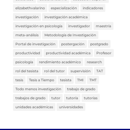
elizabethvalarino
especialización
indicadores
investigación
investigación académica
investigación en psicología
investigador
maestría
meta-análisis
Metodología de Investigación
Portal de investigación
postergación
postgrado
productividad
productividad académica
Profesor
psicología
rendimiento académico
research
rol del tesista
rol del tutor
supervisión
TAT
tesis
Tesis a Tiempo
tesista
TMI
TMT
Todo menos investigación
trabajo de grado
trabajos de grado
tutor
tutoría
tutorías
unidades académicas
universidades